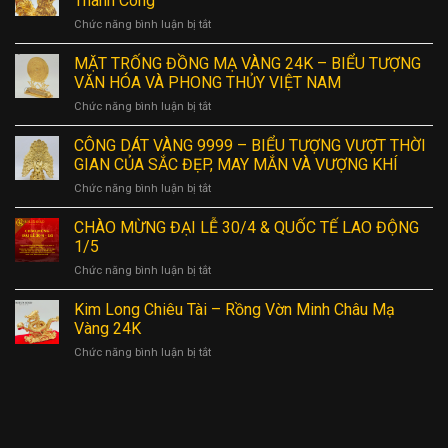
Thành Công
Chức năng bình luận bị tắt
ở
Tượng
Gà
MẶT TRỐNG ĐỒNG MẠ VÀNG 24K – BIỂU TƯỢNG
Mạ
VĂN HÓA VÀ PHONG THỦY VIỆT NAM
Vàng
Chức năng bình luận bị tắt
ở
24K
MẶT
–
TRỐNG
CÔNG DÁT VÀNG 9999 – BIỂU TƯỢNG VƯỢT THỜI
Biểu
ĐỒNG
Tượng
GIAN CỦA SẮC ĐẸP, MAY MẮN VÀ VƯỢNG KHÍ
MẠ
May
Chức năng bình luận bị tắt
ở
VÀNG
Mắn
CÔNG
24K
và
DÁT
CHÀO MỪNG ĐẠI LỄ 30/4 & QUỐC TẾ LAO ĐỘNG
–
Thành
VÀNG
BIỂU
1/5
Công
9999
TƯỢNG
Chức năng bình luận bị tắt
ở
–
VĂN
CHÀO
BIỂU
HÓA
MỪNG
Kim Long Chiêu Tài – Rồng Vờn Minh Châu Mạ
TƯỢNG
VÀ
ĐẠI
VƯỢT
Vàng 24K
PHONG
LỄ
THỜI
THỦY
Chức năng bình luận bị tắt
ở
30/4
GIAN
VIỆT
Kim
&
CỦA
NAM
Long
QUỐC
SẮC
Chiêu
TẾ
ĐẸP,
Tài
LAO
MAY
–
ĐỘNG
MẮN