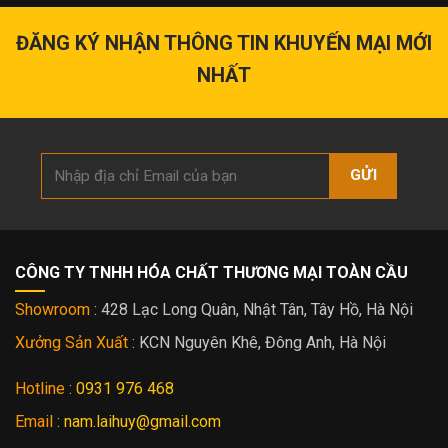
Rồng
1/5
VÀ
Vờn
VƯỢNG
ĐĂNG KÝ NHẬN THÔNG TIN
KHUYẾN MẠI MỚI
Minh
KHÍ
Châu
NHẤT
Mạ
Vàng
24K
CÔNG TY TNHH HÓA CHẤT THƯƠNG MẠI TOÀN CẦU
Showroom
: 428 Lạc Long Quân, Nhật Tân, Tây Hồ, Hà Nội
Xưởng Sản Xuất
: KCN Nguyên Khê, Đông Anh, Hà Nội
Hotline
:
0931 976 468
Email
:
nam.laihuy@gmail.com