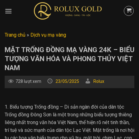
Skip
to
content
Trang chủ
»
Dịch vụ mạ vàng
MẶT TRỐNG ĐỒNG MẠ VÀNG 24K – BIỂU
TƯỢNG VĂN HÓA VÀ PHONG THỦY VIỆT
NAM
728 lượt xem
23/05/2025
Rolux
1. Biểu tượng Trống đồng – Di sản ngàn đời của dân tộc
Trống đồng Đông Sơn là một trong những biểu tượng thiêng
liêng nhất trong văn hóa Việt Nam, thể hiện rõ nét tinh thần,
trí tuệ và sức mạnh của dân tộc Lạc Việt. Mặt trống là nơi hội
tụ các hoa văn biểu trưng cho vũ trụ, mặt trời, chim Lạc, con