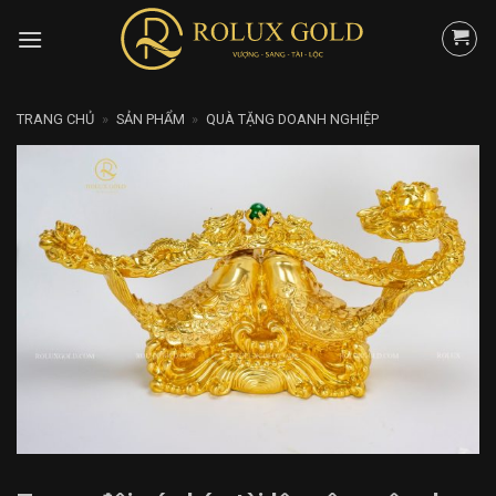
Skip
to
content
TRANG CHỦ
»
SẢN PHẨM
»
QUÀ TẶNG DOANH NGHIỆP