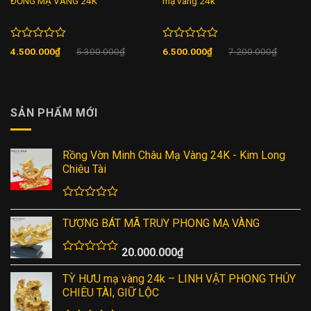
ĐỒNG MẠ VÀNG 24K
mạ vàng 24k
Rated
Rated
4.500.000
₫
5.300.000
₫
6.500.000
₫
7.200.000
₫
0
0
out
out
of
of
5
5
SẢN PHẨM MỚI
Rồng Vờn Minh Châu Mạ Vàng 24K - Kim Long
Chiêu Tài
Rated
0
TƯỢNG BÁT MÃ TRUY PHONG MẠ VÀNG
out
of
20.000.000
₫
5
Rated
0
TỲ HƯU mạ vàng 24k – LINH VẬT PHONG THỦY
out
CHIÊU TÀI, GIỮ LỘC
of
5