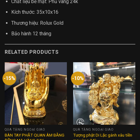
Chất liệu bề mặt: Phủ vàng 24k
Kích thước: 35x10x16
Thương hiệu: Rolux Gold
Bảo hành 12 tháng
RELATED PRODUCTS
-15%
-10%
QUÀ TẶNG NGOẠI GIAO
QUÀ TẶNG NGOẠI GIAO
BÀN TAY PHẬT QUAN ÂM BẰNG
Tượng phật Di Lặc gánh xâu tiền