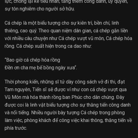
lực, chống lại kẻ tiểu nhân; tăng thêm công danh, uy quyền,
sự tôn nghiêm cho người sở hữu.
Cá chép là một biểu tượng cho sự kiên trì, bền chí, linh
thiêng, cao quý. Theo quan niệm dân gian, cá chép gắn liền
với nhiều câu chuyện như Cá chép vượt vũ môn, Cá chép hóa
rồng. Cá chép xuất hiện trong ca dao như:
“Bao giờ cá chép hóa rồng
Đền ơn cha mẹ bế bồng ngày xưa“.
Thời phong kiến, những sĩ tử dày công sách vở đi thi, đạt
Tam nguyên, Tiến sĩ sẽ được ví như con cá chép vượt qua
Vũ Môn mà hóa thành rồng ban Phúc cho dân chúng. Đây
được coi là linh vật biểu tượng cho sự thăng tiến công danh
và nổi tiếng. Nhiều người bày tượng Cá chép trong phòng
làm việc, phòng khách để công việc khai thông, thăng tiến về
phía trước.