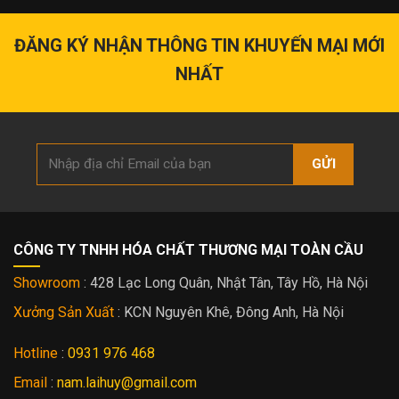
ĐỘNG
MẮN
Rồng
1/5
VÀ
Vờn
VƯỢNG
ĐĂNG KÝ NHẬN THÔNG TIN
KHUYẾN MẠI MỚI
Minh
KHÍ
Châu
NHẤT
Mạ
Vàng
24K
CÔNG TY TNHH HÓA CHẤT THƯƠNG MẠI TOÀN CẦU
Showroom
: 428 Lạc Long Quân, Nhật Tân, Tây Hồ, Hà Nội
Xưởng Sản Xuất
: KCN Nguyên Khê, Đông Anh, Hà Nội
Hotline
:
0931 976 468
Email
:
nam.laihuy@gmail.com