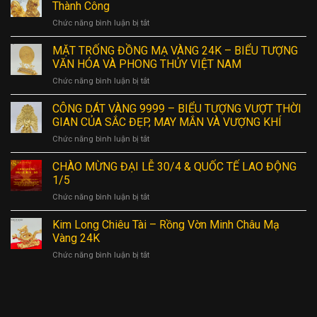
Thành Công
Chức năng bình luận bị tắt
ở
Tượng
Gà
MẶT TRỐNG ĐỒNG MẠ VÀNG 24K – BIỂU TƯỢNG
Mạ
VĂN HÓA VÀ PHONG THỦY VIỆT NAM
Vàng
Chức năng bình luận bị tắt
ở
24K
MẶT
–
TRỐNG
CÔNG DÁT VÀNG 9999 – BIỂU TƯỢNG VƯỢT THỜI
Biểu
ĐỒNG
Tượng
GIAN CỦA SẮC ĐẸP, MAY MẮN VÀ VƯỢNG KHÍ
MẠ
May
Chức năng bình luận bị tắt
ở
VÀNG
Mắn
CÔNG
24K
và
DÁT
CHÀO MỪNG ĐẠI LỄ 30/4 & QUỐC TẾ LAO ĐỘNG
–
Thành
VÀNG
BIỂU
1/5
Công
9999
TƯỢNG
Chức năng bình luận bị tắt
ở
–
VĂN
CHÀO
BIỂU
HÓA
MỪNG
Kim Long Chiêu Tài – Rồng Vờn Minh Châu Mạ
TƯỢNG
VÀ
ĐẠI
VƯỢT
Vàng 24K
PHONG
LỄ
THỜI
THỦY
Chức năng bình luận bị tắt
ở
30/4
GIAN
VIỆT
Kim
&
CỦA
NAM
Long
QUỐC
SẮC
Chiêu
TẾ
ĐẸP,
Tài
LAO
MAY
–